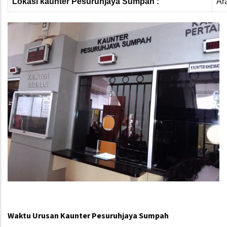
Lokasi kaunter Pesuruhjaya Sumpah :
Ar
Waktu Urusan Kaunter Pesuruhjaya Sumpah