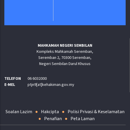
Jabatan Digital Negara
MAHKAMAH NEGERI SEMBILAN
Kompleks Mahkamah Seremban,
Seremban 2, 70300 Seremban,
Negeri Sembilan Darul Khusus
TELEFON
06 6032000
E-MEL
ptjn9[at]kehakiman.gov.my
Soalan Lazim
Hakcipta
Polisi Privasi & Keselamatan
Penafian
Peta Laman