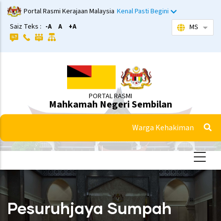
Langkau
Portal Rasmi Kerajaan Malaysia
Kenal Pasti Begini
ke
Saiz Teks :
-A
A
+A
MS
Sena
kandungan
utama
PORTAL RASMI
Mahkamah Negeri Sembilan
Warga Kehakiman
Pesuruhjaya Sumpah